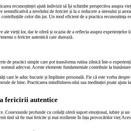
cticarea recunoștinței ajută indivizii să își schimbe perspectiva asupra vie
semnificativă a nivelului de fericire și la o reducere a stresului și anx
contribuțiile celor din jur. Un mod eficient de a practica recunoștința este
e ale vieții lor, dar le oferă și ocazia de a reflecta asupra experiențelor 
imenta o fericire autentică care durează.
serie de practici simple care pot transforma rutina zilnică într-o experien
tă și somnul adecvat. Aceste elemente fundamentale contribuie la bunăstare
tăți care le aduc bucurie și împlinire personală. Fie că este vorba despre
enerale de bine. Practicarea mindfulness-ului sau meditației poate ajuta la
 fericirii autentice
ce. Conexiunile profunde cu ceilalți oferă suport emoțional, iubire și un 
nii tind să fie mai fericite și mai reziliente în fața provocărilor vieț Aces