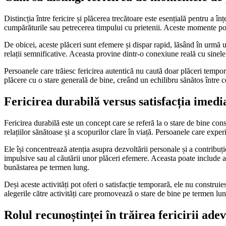
Distincția între fericire și plăcerea trecătoare este esențială pentru a 
cumpărăturile sau petrecerea timpului cu prietenii. Aceste momente pot
De obicei, aceste plăceri sunt efemere și dispar rapid, lăsând în urmă u
relații semnificative. Aceasta provine dintr-o conexiune reală cu sinele 
Persoanele care trăiesc fericirea autentică nu caută doar plăceri tempora
plăcere cu o stare generală de bine, creând un echilibru sănătos între c
Fericirea durabilă versus satisfacția imedi
Fericirea durabilă este un concept care se referă la o stare de bine co
relațiilor sănătoase și a scopurilor clare în viață. Persoanele care experi
Ele își concentrează atenția asupra dezvoltării personale și a contribuți
impulsive sau al căutării unor plăceri efemere. Aceasta poate include
bunăstarea pe termen lung.
Deși aceste activități pot oferi o satisfacție temporară, ele nu construie
alegerile către activități care promovează o stare de bine pe termen lun
Rolul recunoștinței în trăirea fericirii ade