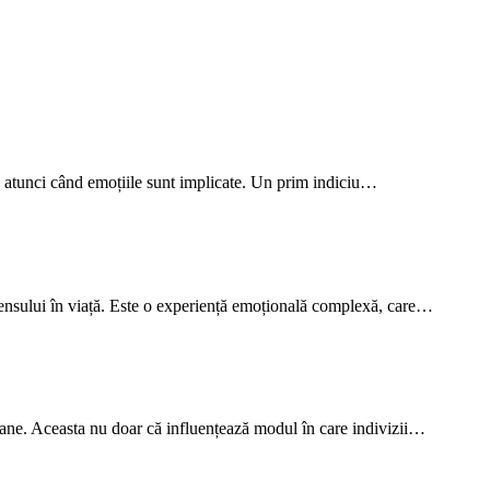
es atunci când emoțiile sunt implicate. Un prim indiciu…
 sensului în viață. Este o experiență emoțională complexă, care…
soane. Aceasta nu doar că influențează modul în care indivizii…