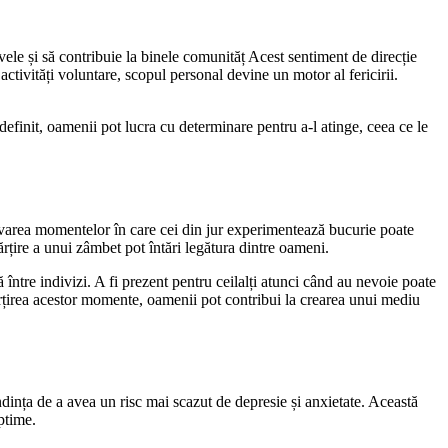
vele și să contribuie la binele comunităț Acest sentiment de direcție
activități voluntare, scopul personal devine un motor al fericirii.
definit, oamenii pot lucra cu determinare pentru a-l atinge, ceea ce le
servarea momentelor în care cei din jur experimentează bucurie poate
rțire a unui zâmbet pot întări legătura dintre oameni.
între indivizi. A fi prezent pentru ceilalți atunci când au nevoie poate
mpărțirea acestor momente, oamenii pot contribui la crearea unui mediu
ndința de a avea un risc mai scazut de depresie și anxietate. Această
ptime.