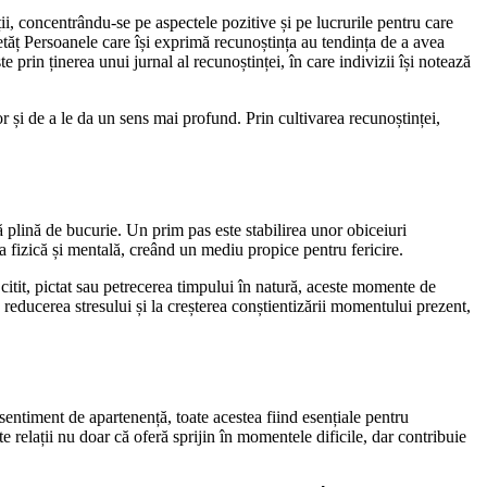
ții, concentrându-se pe aspectele pozitive și pe lucrurile pentru care
ietăț Persoanele care își exprimă recunoștința au tendința de a avea
 prin ținerea unui jurnal al recunoștinței, în care indivizii își notează
lor și de a le da un sens mai profund. Prin cultivarea recunoștinței,
ță plină de bucurie. Un prim pas este stabilirea unor obiceiuri
a fizică și mentală, creând un mediu propice pentru fericire.
 citit, pictat sau petrecerea timpului în natură, aceste momente de
 reducerea stresului și la creșterea conștientizării momentului prezent,
sentiment de apartenență, toate acestea fiind esențiale pentru
te relații nu doar că oferă sprijin în momentele dificile, dar contribuie