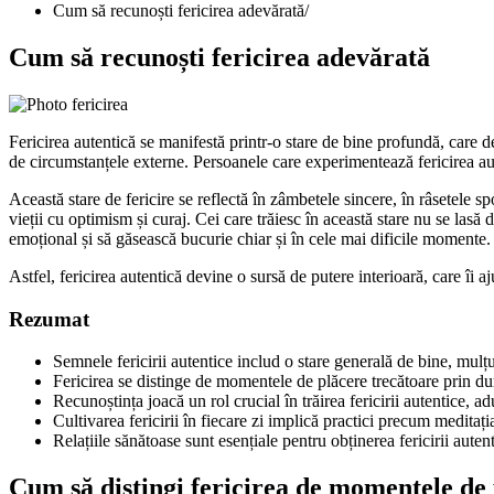
Cum să recunoști fericirea adevărată
Cum să recunoști fericirea adevărată
Fericirea autentică se manifestă printr-o stare de bine profundă, care d
de circumstanțele externe. Persoanele care experimentează fericirea aut
Această stare de fericire se reflectă în zâmbetele sincere, în râsetele s
vieții cu optimism și curaj. Cei care trăiesc în această stare nu se lasă 
emoțional și să găsească bucurie chiar și în cele mai dificile momente.
Astfel, fericirea autentică devine o sursă de putere interioară, care îi a
Rezumat
Semnele fericirii autentice includ o stare generală de bine, mulț
Fericirea se distinge de momentele de plăcere trecătoare prin dur
Recunoștința joacă un rol crucial în trăirea fericirii autentice, a
Cultivarea fericirii în fiecare zi implică practici precum meditația
Relațiile sănătoase sunt esențiale pentru obținerea fericirii aut
Cum să distingi fericirea de momentele de 