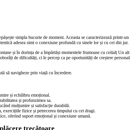
epășește simpla bucurie de moment. Aceasta se caracterizează printr-un se
entică adesea simt o conexiune profundă cu sinele lor și cu cei din jur.
pontane și în dorința de a împărtăși momentele frumoase cu ceilalț Un alt 
doborâți de dificultăți, ci le percep ca pe oportunități de creștere persona
jută să navigheze prin viață cu încredere.
umire și echilibru emoțional.
abilitatea și profunzimea sa.
ducând mulțumire și satisfacție durabilă.
, exercițiile fizice și petrecerea timpului cu cei dragi.
entice, oferind suport emoțional și conexiune umană.
plăcere trecătoare