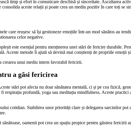
ască timp și efort în comunicare deschisă și sinceritate. Ascultarea activă 
nsolida aceste relații și poate crea un mediu pozitiv în care toți se simt
soanele care reușesc să își gestioneze emoțiile într-un mod sănătos au ten
stionarea celor negative.
i copleșit este esențial pentru menținerea unei stări de fericire durabile. Pe
ă. Aceste metode îi ajută să devină mai conștienți de propriile emoții și s
la crearea unui mediu intern favorabil fericirii.
ntru a găsi fericirea
 Aceste stări pot afecta nu doar sănătatea mentală, ci și pe cea fizică, gen
ar fi respirația profundă, yoga sau meditația mindfulness. Aceste practici
i cotidian. Stabilirea unor priorități clare și delegarea sarcinilor pot aj
are.
i sănătoase, oamenii pot crea un spațiu propice pentru găsirea fericirii a