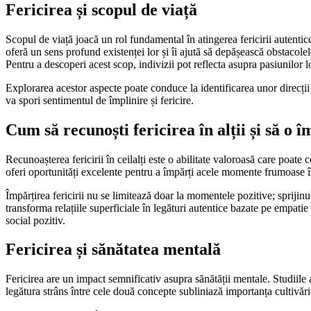
Fericirea și scopul de viață
Scopul de viață joacă un rol fundamental în atingerea fericirii autentic
oferă un sens profund existenței lor și îi ajută să depășească obstacolel
Pentru a descoperi acest scop, indivizii pot reflecta asupra pasiunilor lo
Explorarea acestor aspecte poate conduce la identificarea unor direcții 
va spori sentimentul de împlinire și fericire.
Cum să recunoști fericirea în alții și să o î
Recunoașterea fericirii în ceilalți este o abilitate valoroasă care poa
oferi oportunități excelente pentru a împărți acele momente frumoase îm
Împărțirea fericirii nu se limitează doar la momentele pozitive; sprijin
transforma relațiile superficiale în legături autentice bazate pe empati
social pozitiv.
Fericirea și sănătatea mentală
Fericirea are un impact semnificativ asupra sănătății mentale. Studiile 
legătura strâns între cele două concepte subliniază importanța cultivări