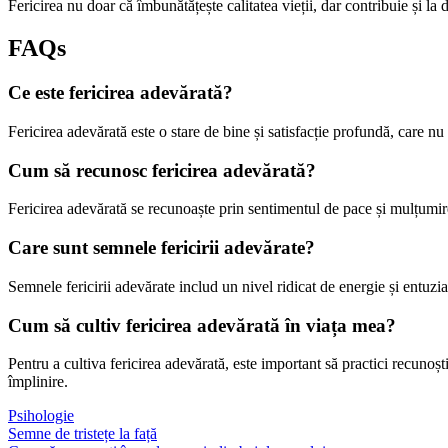
Fericirea nu doar că îmbunătățește calitatea vieții, dar contribuie și l
FAQs
Ce este fericirea adevărată?
Fericirea adevărată este o stare de bine și satisfacție profundă, care nu
Cum să recunosc fericirea adevărată?
Fericirea adevărată se recunoaște prin sentimentul de pace și mulțumire i
Care sunt semnele fericirii adevărate?
Semnele fericirii adevărate includ un nivel ridicat de energie și entuzias
Cum să cultiv fericirea adevărată în viața mea?
Pentru a cultiva fericirea adevărată, este important să practici recunoștinț
împlinire.
Psihologie
Navigare
Semne de tristețe la față