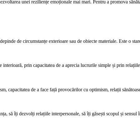
a dezvoltarea unei reziliențe emoționale mai mari. Pentru a promova sănătat
 depinde de circumstanțe exterioare sau de obiecte materiale. Este o stare
nterioară, prin capacitatea de a aprecia lucrurile simple și prin relațiil
m, capacitatea de a face față provocărilor cu optimism, relații sănătoase ș
a, să îți dezvolți relațiile interpersonale, să îți găsești scopul și sensul î