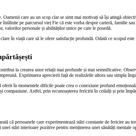
e. Oamenii care au un scop clar se simt mai motivați să își atingă obiecti
e întâlnite pe parcursul vieț Fie că este vorba despre carieră, familie sau 
r, valorilor personale și abilităților unice pe care le posedă.
clare în viață care să le ofere satisfacție profundă. Odată ce scopul este 
mpărtășești
te contribui la crearea unor relații mai profunde și mai semnificative. Ob
preună. Exprimarea aprecierii față de realizările altora sau simpla împă
ul oferit în momentele dificile poate crea o conexiune profund emoțională 
e și compasiune. Astfel, prin recunoașterea fericirii în ceilalți și prin î
arată că persoanele care experimentează stări constante de fericire au te
i unei stări interioare pozitive pentru menținerea unei sănătăți mentale o