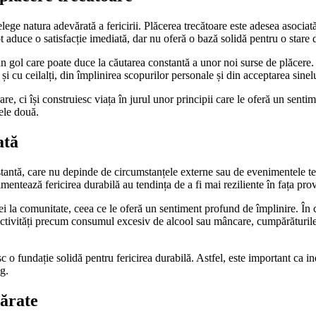
înțelege natura adevărată a fericirii. Plăcerea trecătoare este adesea asoc
 aduce o satisfacție imediată, dar nu oferă o bază solidă pentru o stare
n gol care poate duce la căutarea constantă a unor noi surse de plăcere. 
și cu ceilalți, din împlinirea scopurilor personale și din acceptarea sinel
re, ci își construiesc viața în jurul unor principii care le oferă un sent
ele două.
ată
nstantă, care nu depinde de circumstanțele externe sau de evenimentele t
mentează fericirea durabilă au tendința de a fi mai reziliente în fața provoc
ei la comunitate, ceea ce le oferă un sentiment profund de împlinire. În c
 activități precum consumul excesiv de alcool sau mâncare, cumpărăturil
sc o fundație solidă pentru fericirea durabilă. Astfel, este important ca in
g.
vărate