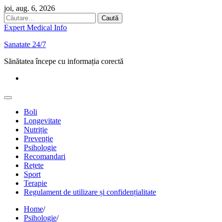
Skip
joi, aug. 6, 2026
to
Caută
content
după:
Expert Medical Info
Sanatate 24/7
Sănătatea începe cu informația corectă
Regulament
de
utilizare
și
Boli
confidențialitate
Longevitate
Nutriție
Prevenție
Psihologie
Recomandari
Rețete
Sport
Terapie
Regulament de utilizare și confidențialitate
Home
Psihologie