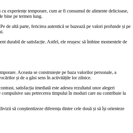
iată cu experiențe temporare, cum ar fi consumul de alimente delicioase,
 de bine pe termen lung.
Pe de altă parte, fericirea autentică se bazează pe valori profunde și pe
ui.
iment durabil de satisfacție. Astfel, ele reușesc să îmbine momentele de
emporare. Aceasta se construiește pe baza valorilor personale, a
ărilor și de a găsi sens în activitățile lor zilnice.
ontrast, satisfacția imediată este adesea rezultatul unor alegeri
e compulsive sau petrecerea timpului în moduri care nu contribuie la
divizii să conștientizeze diferența dintre cele două și să își orienteze