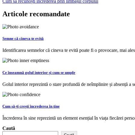
Cum să recunoști încrederea prin limbajul corpului
în
articole
Articole recomandate
Semne că cineva te evită
Identificarea semnelor că cineva te evită poate fi o provocare, mai al
Ce înseamnă golul interior și cum se umple
Golul interior reprezintă o stare profundă de neîmplinire și absență a
Cum să-ți crești încrederea în tine
Încrederea în sine reprezintă un element esențial în viața fiecărei per
Caută