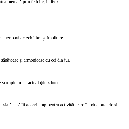
ea mentală prin fericire, indivizii
 interioară de echilibru și împlinire.
e sănătoase și armonioase cu cei din jur.
i împlinire în activitățile zilnice.
n viață și să îți acorzi timp pentru activități care îți aduc bucurie și