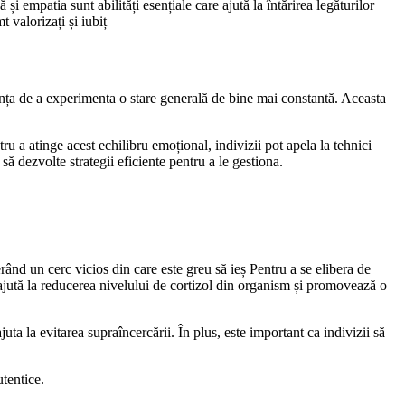
și empatia sunt abilități esențiale care ajută la întărirea legăturilor
 valorizați și iubiț
dința de a experimenta o stare generală de bine mai constantă. Aceasta
ntru a atinge acest echilibru emoțional, indivizii pot apela la tehnici
ă dezvolte strategii eficiente pentru a le gestiona.
erând un cerc vicios din care este greu să ieș Pentru a se elibera de
 ajută la reducerea nivelului de cortizol din organism și promovează o
uta la evitarea supraîncercării. În plus, este important ca indivizii să
utentice.