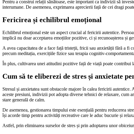
Pentru a construi relații sănătoase, este important ca indivizii să investe
interumane. De asemenea, exprimarea aprecierii față de cei dragi poate co
Fericirea și echilibrul emoțional
Echilibrul emoțional este un aspect crucial al fericirii autentice. Per
implică nu doar acceptarea emoțiilor pozitive, ci și recunoașterea și ge
A avea capacitatea de a face față tristeții, fricii sau anxietății fără a f
precum meditația, exercițiile fizice sau terapia cognitiv-comportamental
În plus, cultivarea unei atitudini pozitive față de viață poate contribui 
Cum să te eliberezi de stres și anxietate pe
Stresul și anxietatea sunt obstacole majore în calea fericirii autentice.
aceste presiuni, indivizii pot adopta diverse tehnici de relaxare, cum 
stare generală de calm.
De asemenea, gestionarea timpului este esențială pentru reducerea stresulu
își acorde timp pentru activități recreative care le aduc bucurie și relax
Astfel, prin eliminarea surselor de stres și prin adoptarea unor obiceiur