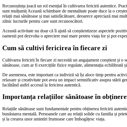
Recunoștința joacă un rol esențial în cultivarea fericirii autentice. Pra
sunt mulțumiț Această schimbare de mentalitate poate duce la o creștere 
relații mai sănătoase și mai satisfăcătoare, deoarece apreciază mai mult 
zilnic lucrurile pentru care sunt recunoscători.
Această activitate nu doar că îi ajută să conștientizeze aspectele pozitiv
oamenii pot dezvolta o apreciere mai mare pentru viața lor și pot exper
Cum să cultivi fericirea în fiecare zi
Cultivarea fericirii în fiecare zi necesită un angajament conștient și o 
sănătoase, cum ar fi exercițiile fizice regulate, alimentația echilibra
De asemenea, este important ca indivizii să își aloce timp pentru activi
relaxare și creativitate pot avea un impact semnificativ asupra stării g
facilitând astfel accesul la fericirea autentică.
Importanța relațiilor sănătoase în obținerea
Relațiile sănătoase sunt fundamentale pentru obținerea fericirii autenti
bunăstarea mentală. Persoanele care au relații solide cu familia și priete
și la crearea unor amintiri frumoase care îmbogățesc viața.